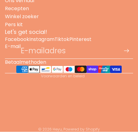
Ons verhaal
Recepten
Winkel zoeker
Pers kit
Let's get social!
Terugbetalingsbeleid
Facebook
Instagram
Tiktok
Pinterest
Privacybeleid
E-mail
Algemene voorwaarden
Verzendbeleid
Betaalmethoden
Contactgegevens
Voorwaarden en beleid
© 2026
Heyu
,
Powered by Shopify